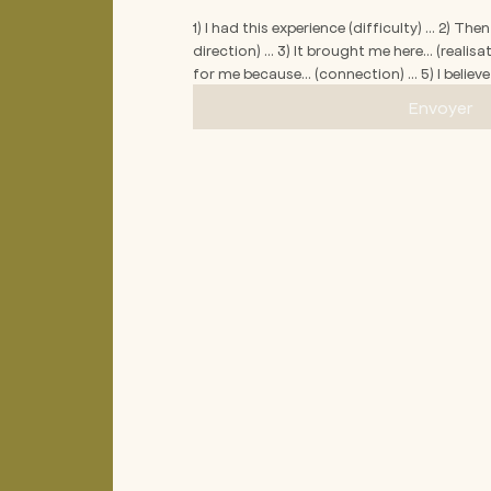
1) I had this experience (difficulty) … 2) The
direction) … 3) It brought me here… (realisat
for me because… (connection) … 5) I believ
Envoyer