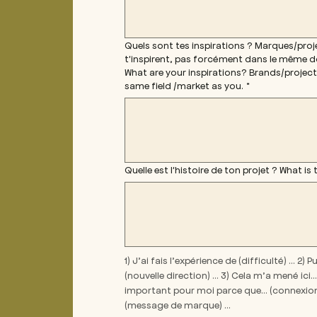
Quels sont tes inspirations ? Marques/proj
t'inspirent, pas forcément dans le même do
What are your inspirations? Brands/projects
same field /market as you.
*
Quelle est l'histoire de ton projet ? What is
1) J’ai fais l’expérience de (difficulté) … 2) Pu
(nouvelle direction) … 3) Cela m’a mené ici… 
important pour moi parce que… (connexion) 
(message de marque) …