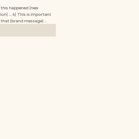
n this happened (new 
ion) … 4) This is important 
e that (brand message) …