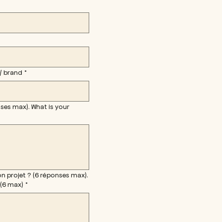
roject / brand
*
ases max). What is your
on projet ? (6 réponses max).
 (6 max)
*