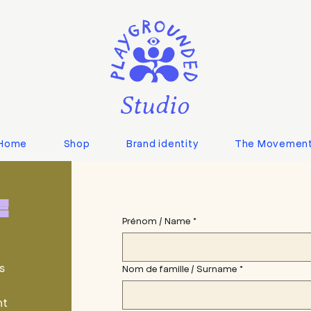
Studio
Home
Shop
Brand identity
The Movemen
e
Prénom / Name
*
s
Nom de famille / Surname
*
nt