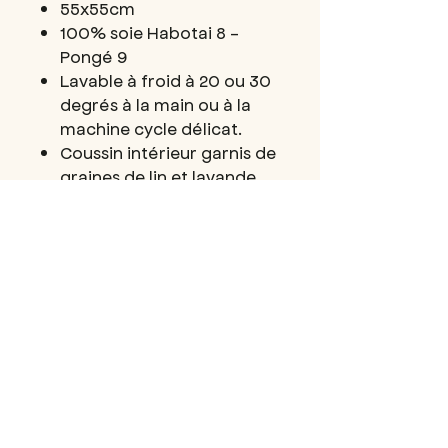
55x55cm
100% soie Habotai 8 -
Pongé 9
Lavable à froid à 20 ou 30
degrés à la main ou à la
machine cycle délicat.
Coussin intérieur garnis de
graines de lin et lavande
Chaque modèle est unique
Fait avec amour ♥︎ à la main
DÉTAILS D'ARTICLE
Coussin pour les yeux de relaxation et
POLITIQUE
de yoga Nidra
D'ÉCHANGE ET DE
• Teint à la main - teinture végétale
REMBOURSEMENT
(teinture + écoprint)
• 100% soie