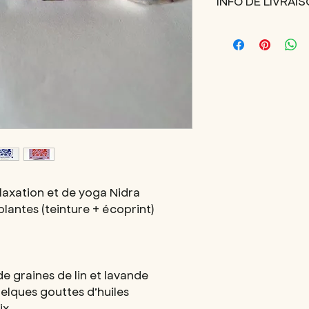
INFO DE LIVRAI
essentielles de ton ch
• Chaque modèle est
Envois des colis à p
English :
Eye pillow for relaxa
• Naturally dyed
• 100% silk
• Cover washable cold
lavender.
• Option to add some
laxation et de yoga Nidra
plantes (teinture + écoprint)
de graines de lin et lavande
uelques gouttes d’huiles
ix.