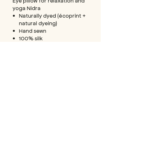
Eye pillow for relaxation and
yoga Nidra
Naturally dyed (écoprint +
natural dyeing)
Hand sewn
100% silk
Cover washable cold +
pillow filled with linen seeds
and lavender.
Option to add some
essential oil drops.
Comes in a box with a
"Mantra" soft card and a
"Playgrounded" sticker
(colour depending on
stock)
DÉTAILS D'ARTICLE