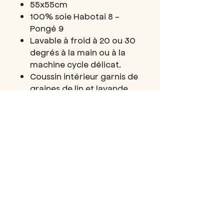
55x55cm
100% soie Habotai 8 -
Pongé 9
Lavable à froid à 20 ou 30
degrés à la main ou à la
machine cycle délicat.
Coussin intérieur garnis de
graines de lin et lavande
Chaque modèle est unique
Fait avec amour ♥︎ à la main
DÉTAILS D'ARTICLE
Coussin pour les yeux de relaxation et
POLITIQUE
de yoga Nidra
D'ÉCHANGE ET DE
• Teint à la main - teinture végétale
REMBOURSEMENT
(teinture + écoprint)
• 100% soie