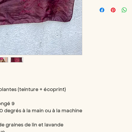
• Chaque modèle est
Envois des colis à p
English :
Eye pillow for relaxa
• Naturally dyed
• 100% silk
• Cover washable cold
lavender.
• Option to add some
plantes (teinture + écoprint)
ongé 9
30 degrés à la main ou à la machine
de graines de lin et lavande
ue